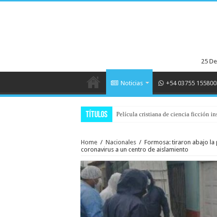
25 De
Noticias
+54 03755 155800
Títulos
Película cristiana de ciencia ficción
Home
/
Nacionales
/
Formosa: tiraron abajo la 
coronavirus a un centro de aislamiento