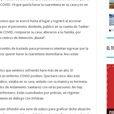
 COVID-19 que quería hacer la cuarentena en su casa y no en
ecinos que se acercó hasta el lugar y registró el accionar
 por el peronismo disidente, publicó en su cuenta de Twitter:
 de COVID, rompieron su casa, alteraron a su familia, por
 centros de detención. ¡Basta!”.
El T
n combis de traslado para prisioneros intentan ingresar por la
por querer hacer la cuarentena domiciliaria. Nos están
ntos que venimos sufriendo hace más de un año. El
de un enfermo COVID positivo. Que hace cinco días está
mático, estaba en su casa, aislado con su mamá y su hermana.
ntro de Aislamiento Sanitario) con otras personas. No hay
n enfermero. Están custodiados por policías, un régimen
ó Neme en diálogo con Infobae.
ien difundió una serie de videos para graficar dicha situación.
PUB
+5
+5
EX