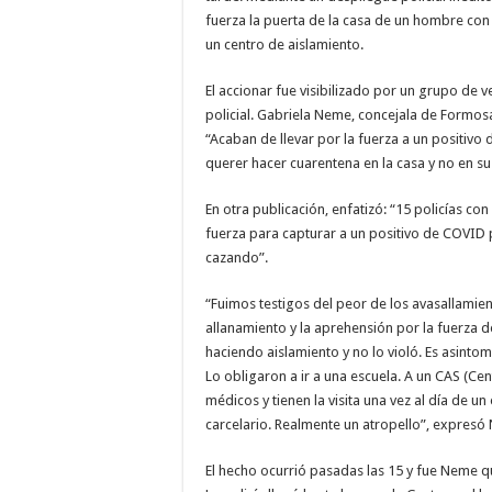
fuerza la puerta de la casa de un hombre con
un centro de aislamiento.
El accionar fue visibilizado por un grupo de v
policial. Gabriela Neme, concejala de Formosa
“Acaban de llevar por la fuerza a un positivo
querer hacer cuarentena en la casa y no en sus
En otra publicación, enfatizó: “15 policías co
fuerza para capturar a un positivo de COVID 
cazando”.
“Fuimos testigos del peor de los avasallamie
allanamiento y la aprehensión por la fuerza 
haciendo aislamiento y no lo violó. Es asinto
Lo obligaron a ir a una escuela. A un CAS (Ce
médicos y tienen la visita una vez al día de u
carcelario. Realmente un atropello”, expres
El hecho ocurrió pasadas las 15 y fue Neme qu