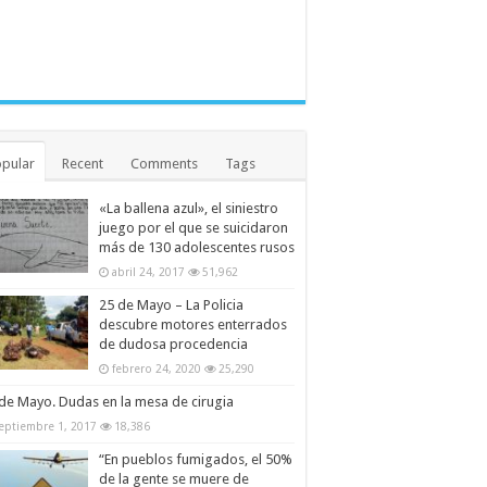
pular
Recent
Comments
Tags
«La ballena azul», el siniestro
juego por el que se suicidaron
más de 130 adolescentes rusos
abril 24, 2017
51,962
25 de Mayo – La Policia
descubre motores enterrados
de dudosa procedencia
febrero 24, 2020
25,290
de Mayo. Dudas en la mesa de cirugia
eptiembre 1, 2017
18,386
“En pueblos fumigados, el 50%
de la gente se muere de