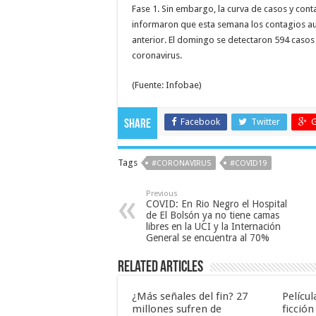
Fase 1. Sin embargo, la curva de casos y cont
informaron que esta semana los contagios au
anterior. El domingo se detectaron 594 casos 
coronavirus.
(Fuente: Infobae)
Facebook
Twitter
G
Share
Tags
#CORONAVIRUS
#COVID19
Previous
COVID: En Rio Negro el Hospital
de El Bolsón ya no tiene camas
libres en la UCI y la Internación
General se encuentra al 70%
Related Articles
¿Más señales del fin? 27
Películ
millones sufren de
ficción