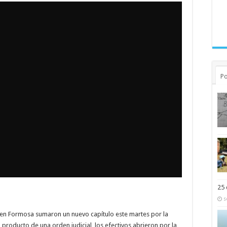
Po
25 
s
 en Formosa sumaron un nuevo capítulo este martes por la
 producto de una orden judicial, los efectivos abrieron por la