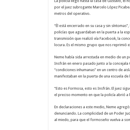
La policía llegó hasta la casa de Gustavo, el 
por el juez subrogante Marcelo López Picabe
metros del operativo.
“Él está encerrado en su casa y sin síntomas”,
policías que aguardaban en la puerta a la es
transmisión que realizó vía Facebook, la conce
locura. Es el mismo grupo que nos reprimió e
Neme había sida arrestada en medio de un po
Insfrán en enero pasado junto a la concejala 
“condiciones inhumanas” en un centro de ais
manifestaban en la puerta de una escuela de la
“Esto es Formosa, esto es Insfrán. El juez sig
el preciso momento en que la policía abrió a l
En declaraciones a este medio, Neme agregó:
denunciando. La complicidad de un Poder Judi
al miedo, para que el formoseño vuelva a so