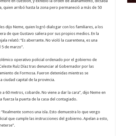
hombre en cuestión, y exhibió la orden de allanamiento, dictada
a, quien arribó hasta la zona pero permaneció a más de 50
 les dijo Neme, quien logró dialogar con los familiares, a los
pera de que Gustavo saliera por sus propios medios. En la
jala relató: “Es aberrante. No violó la cuarentena, es una
l 5 de marzo”.
lémico operativo policial ordenado por el gobierno de
Celeste Ruíz Díaz tras denunciar al Gobernador por las
lamiento de Formosa. Fueron detenidas mientras se
 ciudad capital de la provincia.
ue a 60 metros, cobarde. No viene a dar la cara”, dijo Neme en
a fuerza la puerta de la casa del contagiado.
 “Realmente somos una isla. Esto demuestra lo que vengo
cial que cumple las instrucciones del gobierno. Apelan a esto,
meterse”.