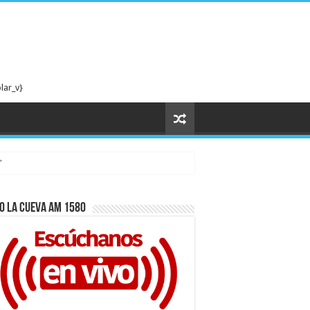
lar_v}
”
o La cueva AM 1580