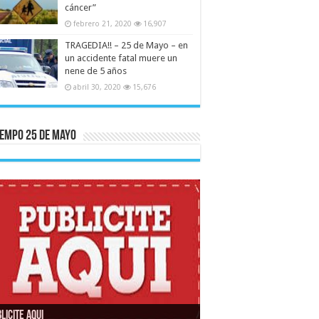
cáncer”
febrero 21, 2020
16,907
TRAGEDIA!! – 25 de Mayo – en
un accidente fatal muere un
nene de 5 años
abril 30, 2020
15,676
iempo 25 De Mayo
LICITE AQUI
4-9-3755-558180
4-9-3755-440065
PANSION TV