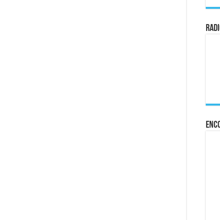
ovadora y práctica lata de atún
vendaje creado a partir de la propia sangre para pacientes con problemas de cicatr
Radi
s de guerra en Ucrania
Enc