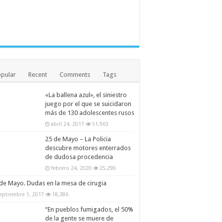
pular
Recent
Comments
Tags
«La ballena azul», el siniestro
juego por el que se suicidaron
más de 130 adolescentes rusos
abril 24, 2017
51,963
25 de Mayo – La Policia
descubre motores enterrados
de dudosa procedencia
febrero 24, 2020
25,290
de Mayo. Dudas en la mesa de cirugia
eptiembre 1, 2017
18,386
“En pueblos fumigados, el 50%
de la gente se muere de