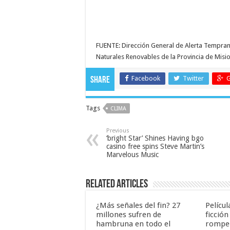
FUENTE: Dirección General de Alerta Temprana
Naturales Renovables de la Provincia de Misi
Facebook
Twitter
G
Share
Tags
CLIMA
Previous
‘bright Star’ Shines Having bgo
casino free spins Steve Martin’s
Marvelous Music
Related Articles
¿Más señales del fin? 27
Películ
millones sufren de
ficción
hambruna en todo el
rompe 