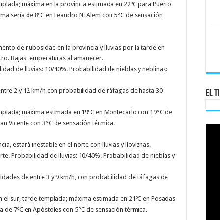
mplada; máxima en la provincia estimada en 22ºC para Puerto
ima sería de 8ºC en Leandro N. Alem con 5°C de sensación
ento de nubosidad en la provincia y lluvias por la tarde en
tro. Bajas temperaturas al amanecer.
idad de lluvias: 10/40%. Probabilidad de nieblas y neblinas:
 entre 2 y 12 km/h con probabilidad de ráfagas de hasta 30
El T
emplada; máxima estimada en 19ºC en Montecarlo con 19°C de
San Vicente con 3°C de sensación térmica.
a, estará inestable en el norte con lluvias y lloviznas.
te. Probabilidad de lluvias: 10/40%. Probabilidad de nieblas y
cidades de entre 3 y 9 km/h, con probabilidad de ráfagas de
 el sur, tarde templada; máxima estimada en 21ºC en Posadas
ía de 7ºC en Apóstoles con 5°C de sensación térmica.