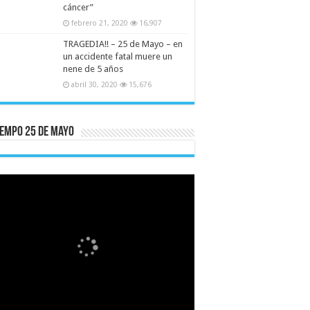
cáncer”
febrero 21, 2020
16,907
TRAGEDIA!! – 25 de Mayo – en
un accidente fatal muere un
nene de 5 años
abril 30, 2020
15,676
iempo 25 De Mayo