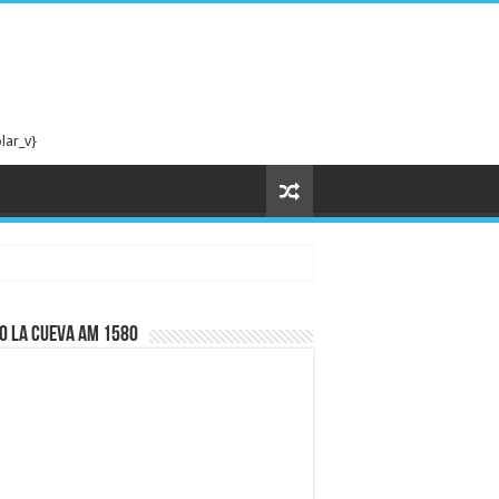
lar_v}
”
o La cueva AM 1580
s y acciones de primer orden mundial