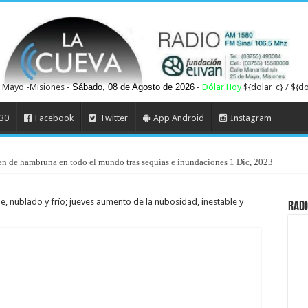
 Mayo -Misiones -
Sábado, 08 de Agosto de 2026
-
Dólar Hoy
${dolar_c} / ${do
30
Facebook
Twitter
App Android
Instagram
ren de hambruna en todo el mundo tras sequías e inundaciones 1 Dic, 2023
 inspirada en Job rompe esquemas en el cine, “Hay una luz en el momento más oscuro
e, nublado y frío; jueves aumento de la nubosidad, inestable y
Radi
asta 45 grados Celcius
e’ galaxia con un violento pasado
erdad detrás del gasoducto” y apuntó contra el oficialismo: “Siempre con relato”
bre salud mental
vincia de Misiones la convierte en la más sustentable de la Argentina con política